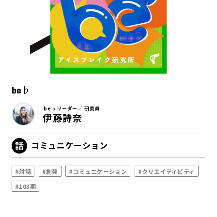
be♭
be♭リーダー／ 研究員
伊藤詩奈
コミュニケーション
#対話
#創発
#コミュニケーション
#クリエイティビティ
#103期