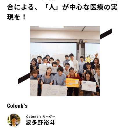
合による、「人」が中心な医療の実
現を！
Colonb's
Colonb's リーダー
波多野裕斗