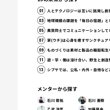
人とテクノロジーは互いに挑発し創
地球規模の課題を「毎日の宿題」と
異質同士でコミュニケーションして
家(ウチ)は心身を癒すサンクチュア
ものづくりは素材と製品の輪廻転生
遊・学・働は溶け合い、野生と創造
シブヤでは、公私・内外・自他など
メンターから探す
石川 俊祐
石川 善樹
乙武 洋匡
加藤晃央