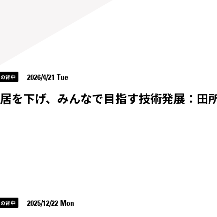
2026/4/21 Tue
イの背中
を下げ、みんなで目指す技術発展：田所直樹（A c
2025/12/22 Mon
イの背中