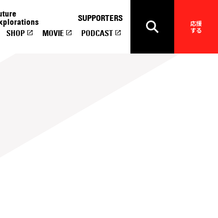
uture
SUPPORTERS
xplorations
応援
する
SHOP
MOVIE
PODCAST