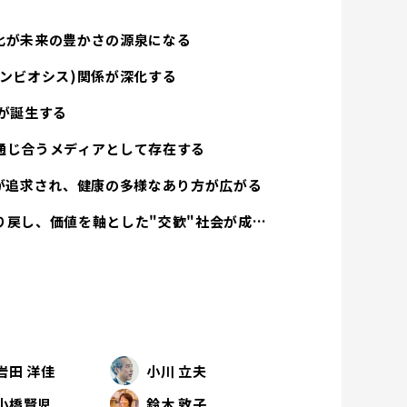
化が未来の豊かさの源泉になる
ンビオシス)関係が深化する
が誕生する
通じ合うメディアとして存在する
方が追求され、健康の多様なあり方が広がる
経済活動は人間性を取り戻し、価値を軸とした"交歓"社会が成立する
岩田 洋佳
小川 立夫
小橋賢児
鈴木 敦子