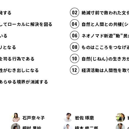
発する
絶滅寸前で救われた文
してローカルに解決を図る
自然と人間との共棲(シ
いる
ネオノマド新遊"動"民
リとなる
ものはこころをつなげ
を司る行為である
自然(じねん)の生き
性がむき出しになる
あらゆる境界が消滅する
石戸奈々子
岩佐 琢磨
桐村 里紗
楠本 修二郎