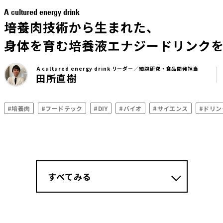
A cultured energy drink
培養肉技術から生まれた、
身体を育む培養液エナジードリンク
A cultured energy drink リーダー／細胞研究・食品開発担当
田所直樹
#培養肉
#フードテック
#DIY
#バイオ
#サイエンス
#ドリン
すべてみる