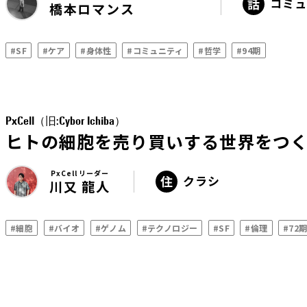
コミュ
橋本ロマンス
#SF
#ケア
#身体性
#コミュニティ
#哲学
#94期
PxCell（旧:Cybor Ichiba）
ヒトの細胞を売り買いする世界をつ
PxCell リーダー
クラシ
川又 龍人
#細胞
#バイオ
#ゲノム
#テクノロジー
#SF
#倫理
#72