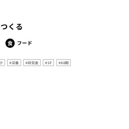
をつくる
フード
ク
#栄養
#研究者
#SF
#68期