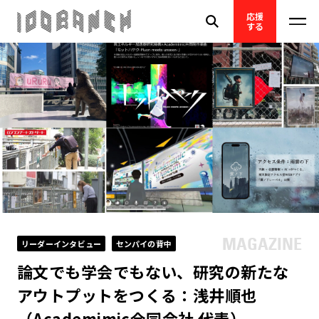
応援
する
リーダーインタビュー
センパイの背中
論文でも学会でもない、研究の新たな
アウトプットをつくる：浅井順也
（Academimic合同会社 代表）