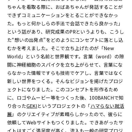
ちゃんを看取る際に、おばあちゃんが発話することが
できずコミュニケーションをとることができなかっ
た。もっと何かしらの手法で会話できたら良かった」
という話があり、研究成果のPRというよりも、こうし
た“想いの出発点”をどのようにコンセプトに落とし込
むかを考えました。そこで立ち上げたのが「New
World」という名前と世界観です。言葉（word）の隙
間に神経細胞のスパイクを立ち上がらせて、言葉にな
らなかった情報ですらも技術でケアし、言葉ではなく
新しい世界をつくる。そんなビジョンを掲げたプロジ
ェクトになりました。このコンセプトを形作るため
に、ロゴやムービー等をつくった後、100BANCHで知
り合った
GEKI
というプロジェクトの「
ハマらない就活
展
」のクリエイティブが素晴らしかったので、彼らに
依頼してWebサイトもつくりました。できあがったサ
イトはすごく満足度が高く、流入も一般の研究プロジ