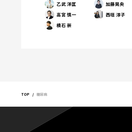
乙武 洋匡
加藤晃央
高宮 慎一
西垣 淳子
横石 崇
TOP
糖尿病