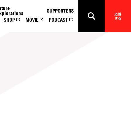
uture
SUPPORTERS
xplorations
応援
する
SHOP
MOVIE
PODCAST