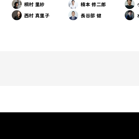
桐村 里紗
楠本 修二郎
西村 真里子
長谷部 健