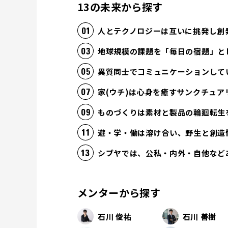
13の未来から探す
人とテクノロジーは互いに挑発し創
地球規模の課題を「毎日の宿題」と
異質同士でコミュニケーションして
家(ウチ)は心身を癒すサンクチュア
ものづくりは素材と製品の輪廻転生
遊・学・働は溶け合い、野生と創造
シブヤでは、公私・内外・自他など
メンターから探す
石川 俊祐
石川 善樹