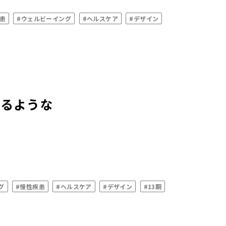
患
#ウェルビーイング
#ヘルスケア
#デザイン
なるような
グ
#慢性疾患
#ヘルスケア
#デザイン
#13期