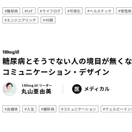
#糖尿病
#IoT
#ライフログ
#可視化
#ヘルステック
#慢性疾
#エンジニアリング
#45期
180mg/dl
糖尿病とそうでない人の境目が無く
コミュニケーション・デザイン
180mg/dl リーダー
メディカル
丸山亜由美
#血糖値
#人生
#糖尿病
#コミュニケーション
#ウェルビーイン