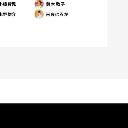
小橋賢児
鈴木 敦子
水野雄介
米良はるか