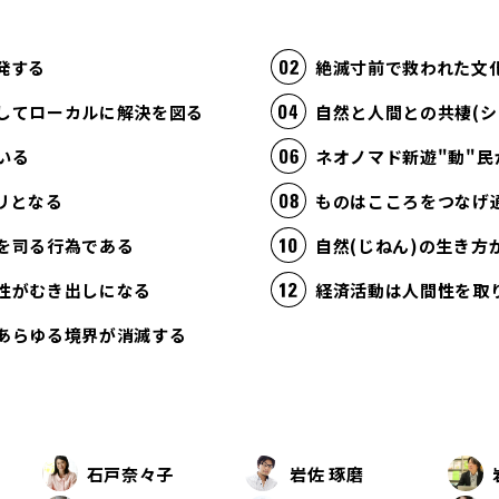
発する
絶滅寸前で救われた文
してローカルに解決を図る
自然と人間との共棲(シ
いる
ネオノマド新遊"動"民
リとなる
ものはこころをつなげ
を司る行為である
自然(じねん)の生き
性がむき出しになる
あらゆる境界が消滅する
石戸奈々子
岩佐 琢磨