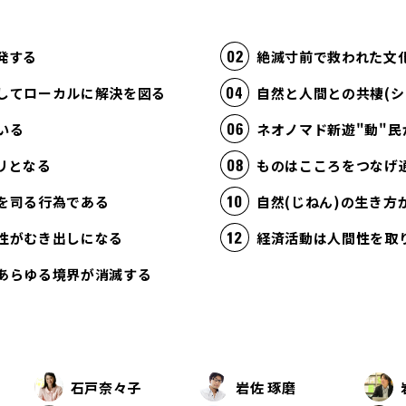
発する
絶滅寸前で救われた文
してローカルに解決を図る
自然と人間との共棲(シ
いる
ネオノマド新遊"動"民
リとなる
ものはこころをつなげ
を司る行為である
自然(じねん)の生き
性がむき出しになる
あらゆる境界が消滅する
石戸奈々子
岩佐 琢磨