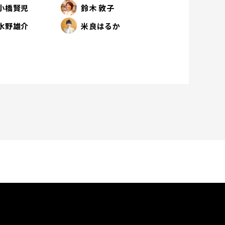
小橋賢児
鈴木 敦子
水野雄介
米良はるか