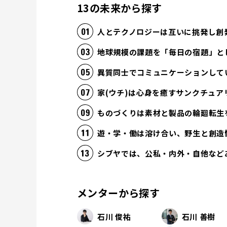
13の未来から探す
人とテクノロジーは互いに挑発し創
地球規模の課題を「毎日の宿題」と
異質同士でコミュニケーションして
家(ウチ)は心身を癒すサンクチュア
ものづくりは素材と製品の輪廻転生
遊・学・働は溶け合い、野生と創造
シブヤでは、公私・内外・自他など
メンターから探す
石川 俊祐
石川 善樹