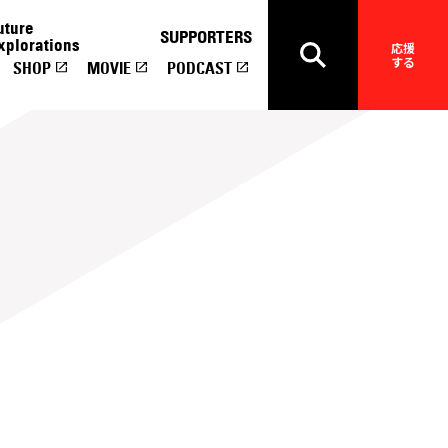
uture
SUPPORTERS
xplorations
応援
する
SHOP
MOVIE
PODCAST