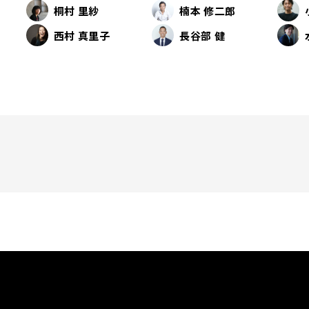
桐村 里紗
楠本 修二郎
西村 真里子
長谷部 健