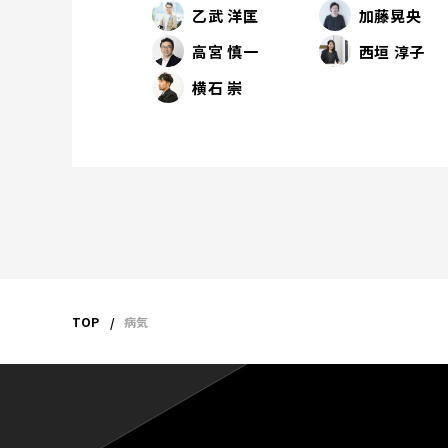
乙武 洋匡
加藤晃央
高宮 慎一
西垣 淳子
横石 崇
TOP
病気