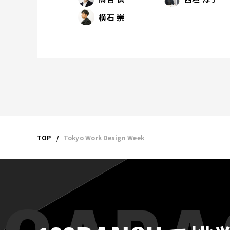
横石 崇
TOP
Tokyo Work Design Week