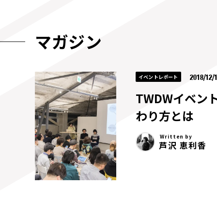
マガジン
2018/12/
イベントレポート
TWDWイベン
わり方とは
Written by
芦沢 恵利香