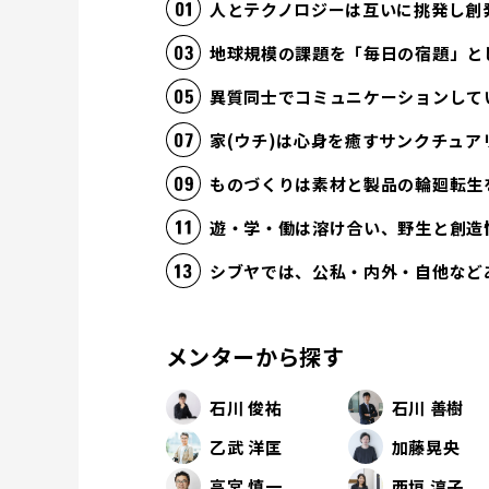
人とテクノロジーは互いに挑発し創
地球規模の課題を「毎日の宿題」と
異質同士でコミュニケーションして
家(ウチ)は心身を癒すサンクチュア
ものづくりは素材と製品の輪廻転生
遊・学・働は溶け合い、野生と創造
シブヤでは、公私・内外・自他など
メンターから探す
石川 俊祐
石川 善樹
乙武 洋匡
加藤晃央
高宮 慎一
西垣 淳子