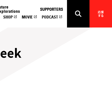
uture
SUPPORTERS
xplorations
応援
する
SHOP
MOVIE
PODCAST
Week