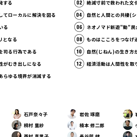
発する
絶滅寸前で救われた文
してローカルに解決を図る
自然と人間との共棲(シ
いる
ネオノマド新遊"動"民
リとなる
ものはこころをつなげ
を司る行為である
自然(じねん)の生き
性がむき出しになる
あらゆる境界が消滅する
石戸奈々子
岩佐 琢磨
桐村 里紗
楠本 修二郎
西村 真里子
長谷部 健