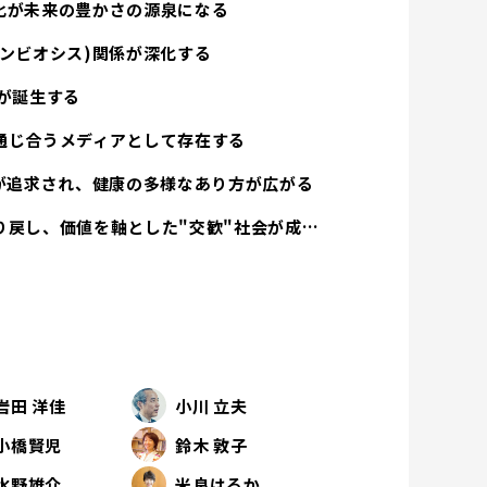
化が未来の豊かさの源泉になる
ンビオシス)関係が深化する
が誕生する
通じ合うメディアとして存在する
方が追求され、健康の多様なあり方が広がる
経済活動は人間性を取り戻し、価値を軸とした"交歓"社会が成立する
岩田 洋佳
小川 立夫
小橋賢児
鈴木 敦子
水野雄介
米良はるか