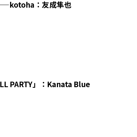
kotoha：友成隼也
RTY」：Kanata Blue