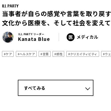
ILL PARTY
当事者が自らの感覚や言葉を取り戻
文化から医療を、そして社会を変え
ILL PARTY リーダー
メディカル
Kanata Blue
#ケア
#ヘルスケア
#言葉
#感性
#クリエイティビティ
#ウ
すべてみる