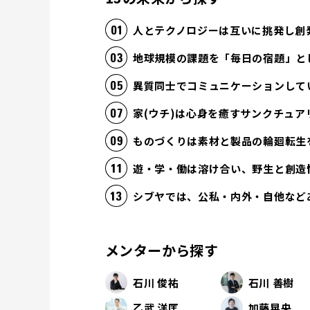
人とテクノロジーは互いに挑発し創
地球規模の課題を「毎日の宿題」と
異質同士でコミュニケーションして
家(ウチ)は心身を癒すサンクチュア
ものづくりは素材と製品の輪廻転生
遊・学・働は溶け合い、野生と創造
シブヤでは、公私・内外・自他など
メンターから探す
石川 俊祐
石川 善樹
乙武 洋匡
加藤晃央