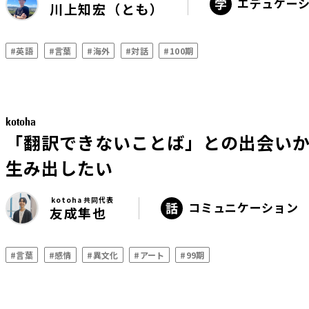
エデュケー
川上知宏（とも）
#英語
#言葉
#海外
#対話
#100期
kotoha
「翻訳できないことば」との出会い
生み出したい
kotoha 共同代表
コミュニケーション
友成隼也
#言葉
#感情
#異文化
#アート
#99期