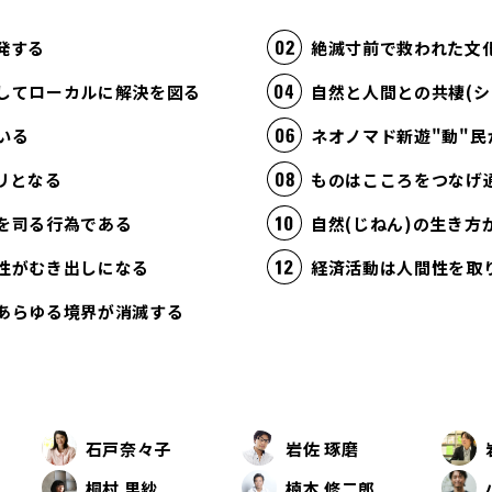
発する
絶滅寸前で救われた文
してローカルに解決を図る
自然と人間との共棲(シ
いる
ネオノマド新遊"動"民
リとなる
ものはこころをつなげ
を司る行為である
自然(じねん)の生き
性がむき出しになる
あらゆる境界が消滅する
石戸奈々子
岩佐 琢磨
桐村 里紗
楠本 修二郎