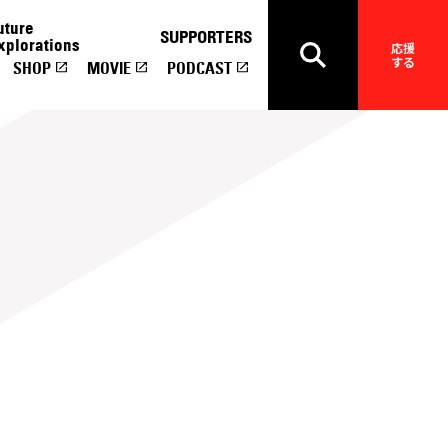
uture
SUPPORTERS
xplorations
応援
する
SHOP
MOVIE
PODCAST