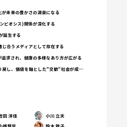
化が未来の豊かさの源泉になる
ンビオシス)関係が深化する
が誕生する
通じ合うメディアとして存在する
方が追求され、健康の多様なあり方が広がる
経済活動は人間性を取り戻し、価値を軸とした"交歓"社会が成立する
岩田 洋佳
小川 立夫
小橋賢児
鈴木 敦子