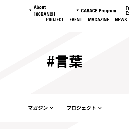
About
F
GARAGE Program
E
100BANCH
PROJECT
EVENT
MAGAZINE
NEWS
#言葉
マガジン
プロジェクト