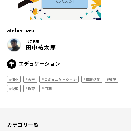
atelier basi
共同代表
田中祐太郎
エデュケーション
#海外
#大学
#コミュニケーション
#情報格差
#留学
#受験
#教育
#47期
カテゴリ一覧