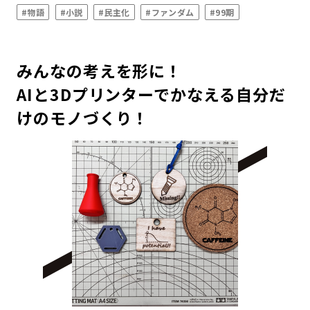
#物語
#小説
#民主化
#ファンダム
#99期
みんなの考えを形に！
AIと3Dプリンターでかなえる自分だ
けのモノづくり！