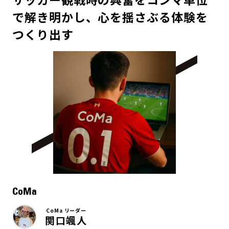
で解き明かし、心を揺さぶる体験を
つくり出す
CoMa
CoMa リーダー
関口颯人