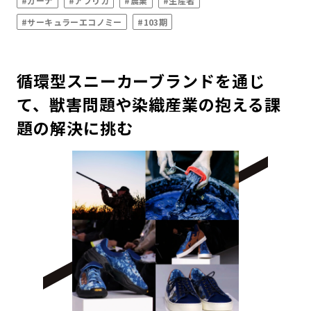
#ガーナ
#アフリカ
#農業
#生産者
#サーキュラーエコノミー
#103期
循環型スニーカーブランドを通じ
て、獣害問題や染織産業の抱える課
題の解決に挑む​