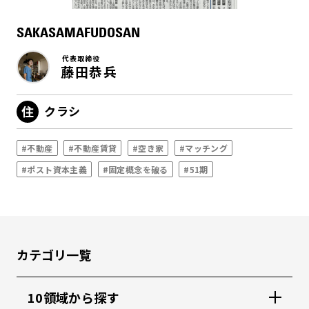
SAKASAMAFUDOSAN
代表取締役
藤田恭兵
クラシ
#不動産
#不動産賃貸
#空き家
#マッチング
#ポスト資本主義
#固定概念を破る
#51期
カテゴリ一覧
10領域から探す