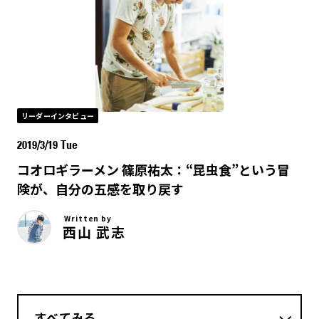
リーダーインタビュー
2019/3/19 Tue
コオロギラーメン 篠原祐太：“昆虫食”という冒
険が、自分の五感を取り戻す
Written by
西山 武志
すべてみる