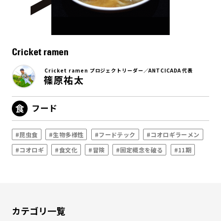
Cricket ramen
Cricket ramen プロジェクトリーダー／ANTCICADA 代表
篠原祐太
フード
#昆虫食
#生物多様性
#フードテック
#コオロギラーメン
#コオロギ
#食文化
#冒険
#固定概念を破る
#11期
カテゴリ一覧