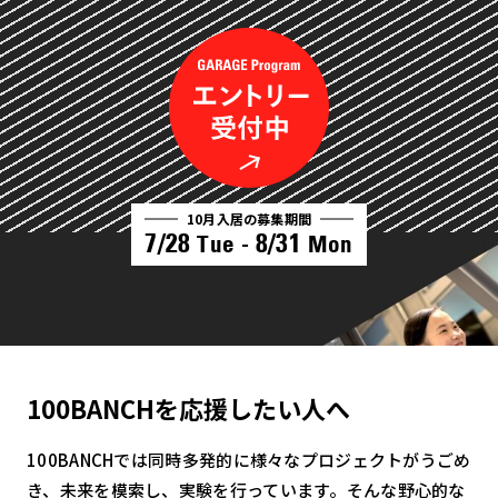
10月入居の募集期間
7/28
8/31
Tue -
Mon
100BANCHを応援したい人へ
100BANCHでは同時多発的に様々なプロジェクトがうごめ
き、未来を模索し、実験を行っています。そんな野心的な