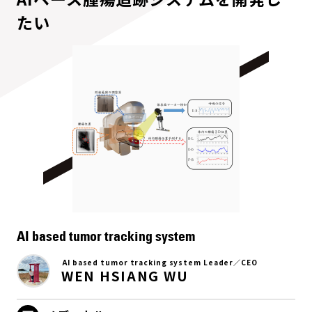
たい
AI based tumor tracking system
AI based tumor tracking system Leader／CEO
WEN HSIANG WU