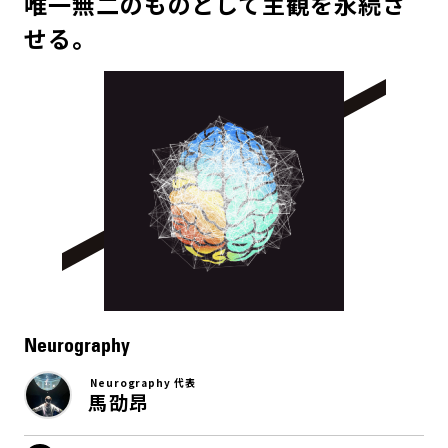
唯一無二のものとして主観を永続さ
せる。
Neurography
Neurography 代表
馬劭昂