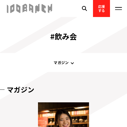
応援
する
#飲み会
マガジン
マガジン