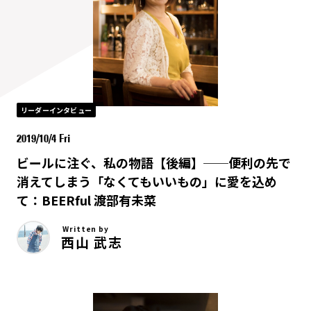
リーダーインタビュー
2019/10/4 Fri
ビールに注ぐ、私の物語【後編】──便利の先で
消えてしまう「なくてもいいもの」に愛を込め
て：BEERful 渡部有未菜
Written by
西山 武志