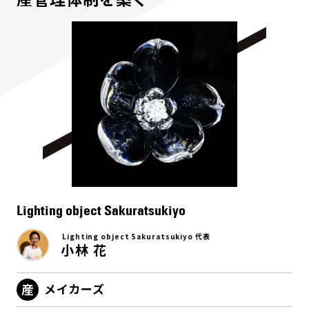
Lighting object Sakuratsukiyo
Lighting object Sakuratsukiyo 代表
小林 花
メイカーズ