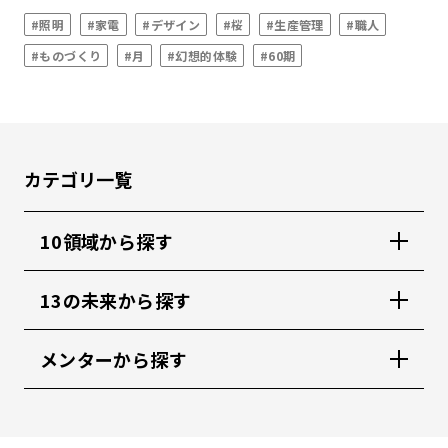
#照明
#家電
#デザイン
#桜
#生産管理
#職人
#ものづくり
#月
#幻想的体験
#60期
カテゴリ一覧
10領域から探す
13の未来から探す
メンターから探す