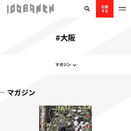
応援
する
#大阪
マガジン
マガジン