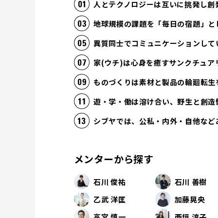
人とテクノロジーは互いに挑発し創
地球規模の課題を「毎日の宿題」と
異質同士でコミュニケーションして
家(ウチ)は心身を癒すサンクチュア
ものづくりは素材と製品の輪廻転生
遊・学・働は溶け合い、野生と創造
シブヤでは、公私・内外・自他など
メンターから探す
石川 俊祐
石川 善樹
乙武 洋匡
加藤晃央
高宮 慎一
西垣 淳子