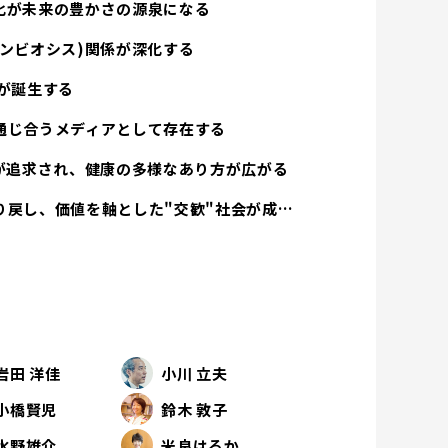
化が未来の豊かさの源泉になる
ンビオシス)関係が深化する
が誕生する
通じ合うメディアとして存在する
方が追求され、健康の多様なあり方が広がる
経済活動は人間性を取り戻し、価値を軸とした"交歓"社会が成立する
岩田 洋佳
小川 立夫
小橋賢児
鈴木 敦子
水野雄介
米良はるか