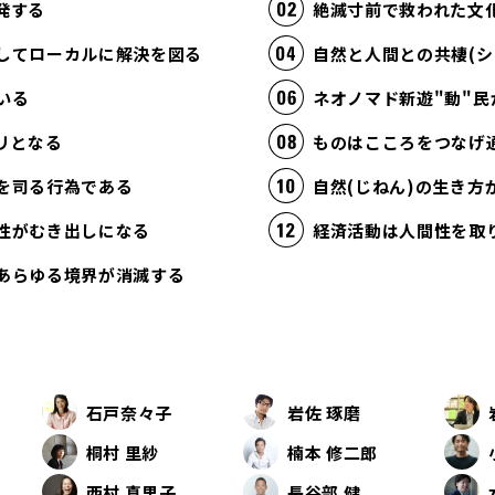
発する
絶滅寸前で救われた文
してローカルに解決を図る
自然と人間との共棲(シ
いる
ネオノマド新遊"動"民
リとなる
ものはこころをつなげ
を司る行為である
自然(じねん)の生き
性がむき出しになる
あらゆる境界が消滅する
石戸奈々子
岩佐 琢磨
桐村 里紗
楠本 修二郎
西村 真里子
長谷部 健