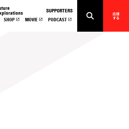
uture
SUPPORTERS
xplorations
応援
する
SHOP
MOVIE
PODCAST