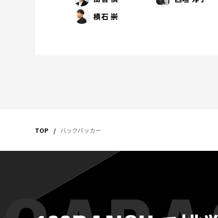
横石 崇
TOP
バックパッカー