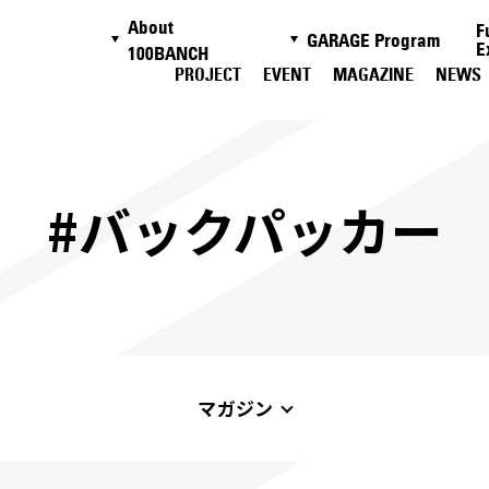
About
F
GARAGE Program
E
100BANCH
PROJECT
EVENT
MAGAZINE
NEWS
#バックパッカー
マガジン