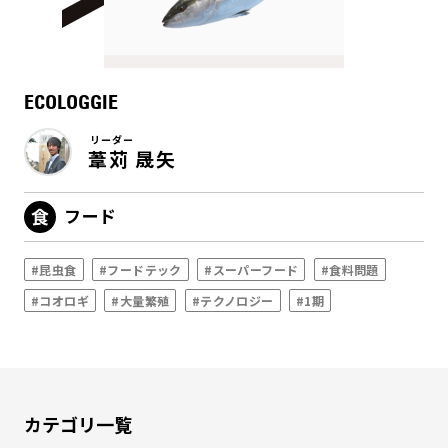
ECOLOGGIE
リーダー
葦苅 晟矢
フード
#昆虫食
#フードテック
#スーパーフード
#食料問題
#コオロギ
#大量繁殖
#テクノロジー
#1期
カテゴリ一覧