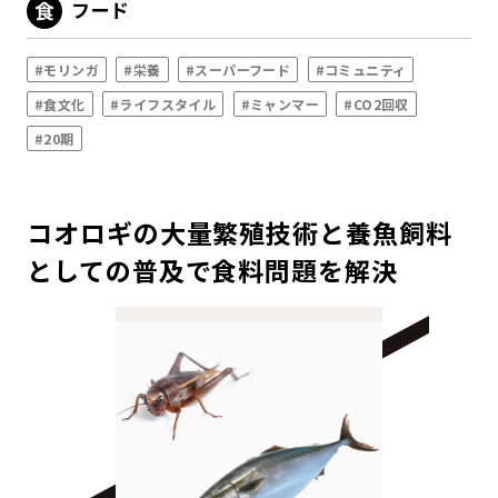
フード
#モリンガ
#栄養
#スーパーフード
#コミュニティ
#食文化
#ライフスタイル
#ミャンマー
#CO2回収
#20期
コオロギの大量繁殖技術と養魚飼料
としての普及で食料問題を解決