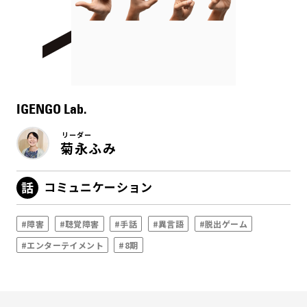
IGENGO Lab.
リーダー
菊永ふみ
コミュニケーション
#障害
#聴覚障害
#手話
#異言語
#脱出ゲーム
#エンターテイメント
#8期