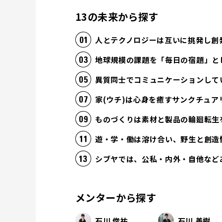
13の未来から探す
人とテクノロジーは互いに挑発し創
地球規模の課題を「毎日の宿題」と
異質同士でコミュニケーションして
家(ウチ)は心身を癒すサンクチュア
ものづくりは素材と製品の輪廻転生
遊・学・働は溶け合い、野生と創造
シブヤでは、公私・内外・自他など
メンターから探す
石川 俊祐
石川 善樹