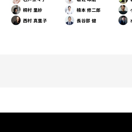
桐村 里紗
楠本 修二郎
西村 真里子
長谷部 健