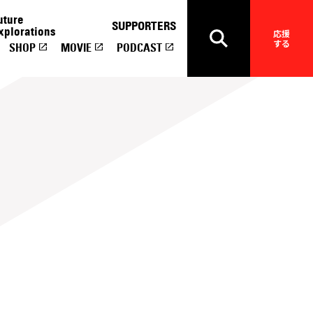
uture
SUPPORTERS
xplorations
応援
する
SHOP
MOVIE
PODCAST