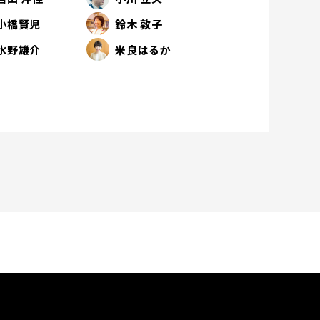
小橋賢児
鈴木 敦子
水野雄介
米良はるか