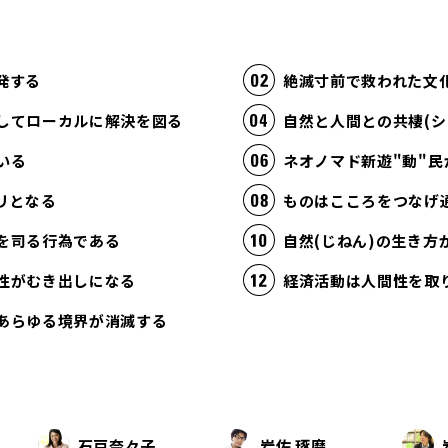
発する
絶滅寸前で救われた文
してローカルに解決を図る
自然と人間との共棲(シ
いる
ネオノマド新遊"動"民
リとなる
ものはこころをつなげ
を司る行為である
自然(じねん)の生き
性がむき出しになる
あらゆる境界が消滅する
石戸奈々子
岩佐 琢磨