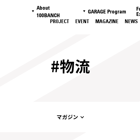
About
F
GARAGE Program
E
100BANCH
PROJECT
EVENT
MAGAZINE
NEWS
#物流
マガジン