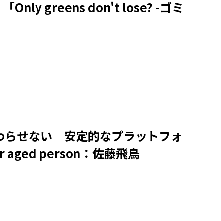
reens don't lose? -ゴミ
終わらせない 安定的なプラットフォ
 aged person：佐藤飛鳥