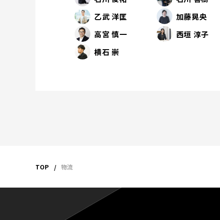
乙武 洋匡
加藤晃央
高宮 慎一
西垣 淳子
横石 崇
TOP
物流