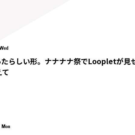
6 Wed
あたらしい形。ナナナナ祭でLoopletが
えて
1 Mon