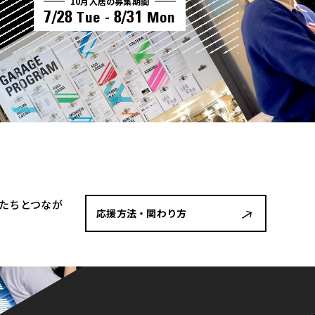
10月入居の募集期間
7/28
8/31
Tue -
Mon
者たちとつなが
応援方法・関わり方