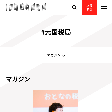
応援
する
#元国税局
マガジン
マガジン