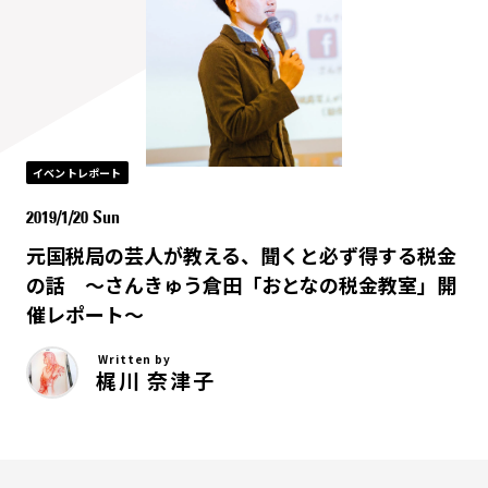
イベントレポート
2019/1/20 Sun
元国税局の芸人が教える、聞くと必ず得する税金
の話 ～さんきゅう倉田「おとなの税金教室」開
催レポート～
Written by
梶川 奈津子