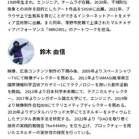
1989年生まれ。エンジニア。チームラボ在籍。2020年、不規則な
現象との共存を目的としたアート作品をSXSWに出展。2021年、ブ
ラウザ上で生態系を育むことができるインターネットアートをメデ
ィア芸術祭に出展。また同年、茅野市民館で上演されたマルチメデ
ィアパフォーマンス「MIROIRS」のアートワークを担当。
鈴木 由信
映像、広告コンテンツ制作の下積み後、2009年よりスペースシャワ
ーTVにて映像ディレクターを務める。 2011年よりIAMAS(岐阜県立
国際情報科学芸術アカデミー)にてテクノロジーを用いた創作活動
を開始。 2013年より日本科学未来館にて、テクニカルディレクタ
ー。2017年よりシンガポール国立大学にて、エンジニア。2019年
より映像制作会社808にてクリエイティブディレクターを務める。
2020年よりデジタルハリウッド大学にてエネルギーをメディウムと
したデジタル表現手法を研究する。 2022年より「DAOを取り巻く
技術の実践的勉強会 The4444th」を立ち上げ、ブロックチェーを用
いたエネルギーの実存性の探究を行っている。