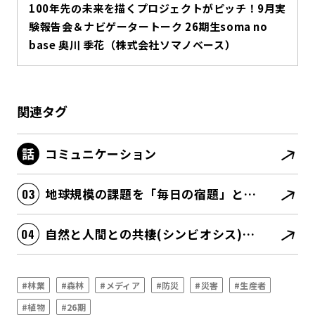
100年先の未来を描くプロジェクトがピッチ！9月実
験報告会＆ナビゲータートーク 26期生soma no
base 奥川 季花（株式会社ソマノベース）
関連タグ
コミュニケーション
地球規模の課題を「毎日の宿題」としてローカルに解決を図る
自然と人間との共棲(シンビオシス)関係が深化する
#林業
#森林
#メディア
#防災
#災害
#生産者
#植物
#26期