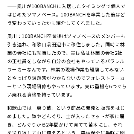
——奥川が100BANCHに入居したタイミングで個人で
はじめたソマノベース。100BANCHを卒業した後はど
う変わっていったかも紹介してくれました。
奥川：100BANCH卒業後はソマノベースのメンバーも
引き連れ、和歌山県田辺市に移住しました。同時に林
業の会社にも就職したので、実は私は林業の会社2社
の正社員をしながら自分の会社もやっているパラレル
ワーカーなんです。林業の現場作業も経験してみない
とやっぱり課題感がわからないのでフォレストワーカ
ーという現場研修もやっています。実は重機を6つぐら
い乗れる資格を持っています。
和歌山では「戻り苗」という商品の開発と販売をはじ
めました。鉢やどんぐり、土が入ったセットが家に届
き、どんぐりから2年間かけて育てて苗木にし、それ
を送り返して山に植えるという、森林保全に手軽に関