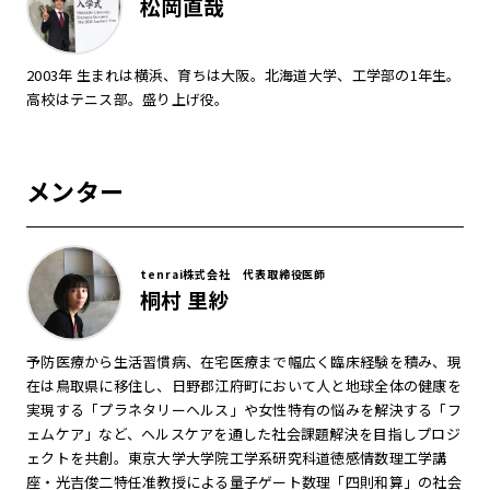
松岡直哉
2003年 生まれは横浜、育ちは大阪。北海道大学、工学部の1年生。
高校はテニス部。盛り上げ役。
メンター
tenrai株式会社 代表取締役医師
桐村 里紗
予防医療から生活習慣病、在宅医療まで幅広く臨床経験を積み、現
在は鳥取県に移住し、日野郡江府町において人と地球全体の健康を
実現する「プラネタリーヘルス」や女性特有の悩みを解決する「フ
ェムケア」など、ヘルスケアを通した社会課題解決を目指しプロジ
ェクトを共創。東京大学大学院工学系研究科道徳感情数理工学講
座・光吉俊二特任准教授による量子ゲート数理「四則和算」の社会