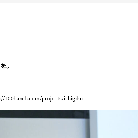
軸を。
://100banch.com/projects/ichigiku