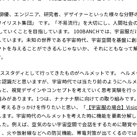
KUは俳優、エンジニア、研究者、デザイナーといった様々な分
タイリスト集団」 です。「不易流行」を大切にし、人間社会
案していくことを目指しています。 100BANCHでは、宇宙
しています。未知の世界である宇宙時代、宇宙空間を基盤に創
クトを与えることができるんじゃないか、 それにともなって
す。
でケーススタディとして行ってきたものがヘルメットです。 ヘル
な認識だと思いますが、宇宙時代では当たり前のようにヘル
もと、視覚デザインやコンセプトを考えていく思考実験を行っ
組みがあります。1つは、ナナナナ祭に向けての取り組みです
と考えるきっかけを作りたいと思い、「
【宇宙服の場合】Visi
します。宇宙時代のヘルメットを考えた時に機能を要素分解し
した。例えば、空気のない宇宙空間で会話をするために聴覚
く、火や放射線などへの防災機能、帯電対策が出てくるのでは