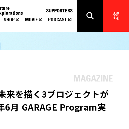
uture
SUPPORTERS
xplorations
応援
する
SHOP
MOVIE
PODCAST
の未来を描く3プロジェクトが
年6月 GARAGE Program実