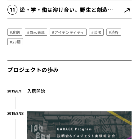
遊・学・働は溶け合い、野生と創造性がむき出しになる
#演劇
#自己表現
#アイデンティティ
#若者
#渋谷
#23期
プロジェクトの歩み
入居開始
2019/6/1
2019/8/28