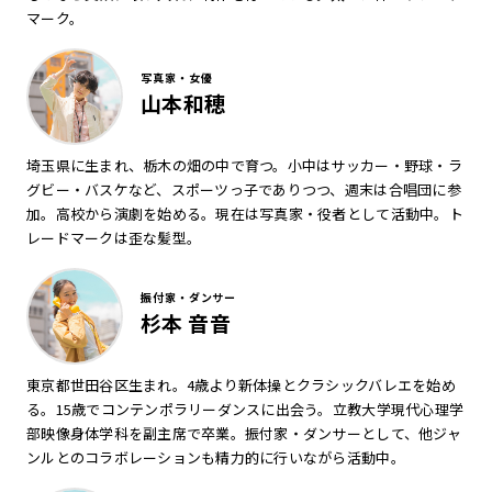
マーク。
写真家・女優
山本和穂
埼玉県に生まれ、栃木の畑の中で育つ。小中はサッカー・野球・ラ
グビー・バスケなど、スポーツっ子でありつつ、週末は合唱団に参
加。高校から演劇を始める。現在は写真家・役者として活動中。ト
レードマークは歪な髪型。
振付家・ダンサー
杉本 音音
東京都世田谷区生まれ。4歳より新体操とクラシックバレエを始め
る。15歳でコンテンポラリーダンスに出会う。立教大学現代心理学
部映像身体学科を副主席で卒業。振付家・ダンサーとして、他ジャ
ンルとのコラボレーションも精力的に行いながら活動中。