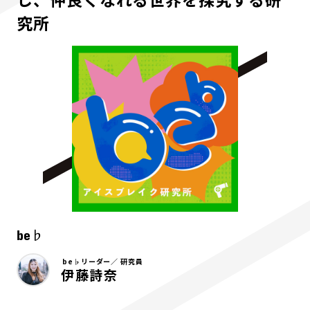
究所
be♭
be♭リーダー／ 研究員
伊藤詩奈