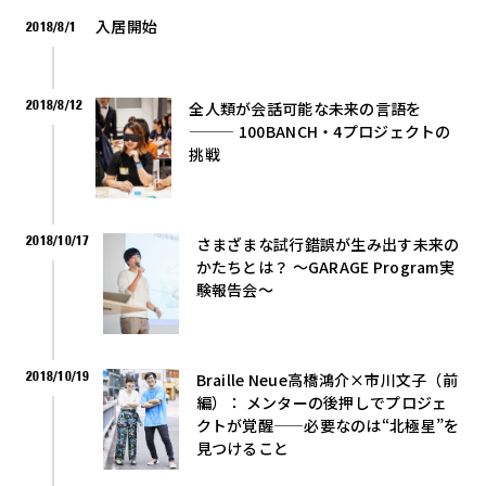
入居開始
2018/8/1
2018/8/12
全人類が会話可能な未来の言語を
——— 100BANCH・4プロジェクトの
挑戦
2018/10/17
さまざまな試行錯誤が生み出す未来の
かたちとは？ 〜GARAGE Program実
験報告会〜
2018/10/19
Braille Neue高橋鴻介×市川文子（前
編）： メンターの後押しでプロジェ
クトが覚醒——必要なのは“北極星”を
見つけること