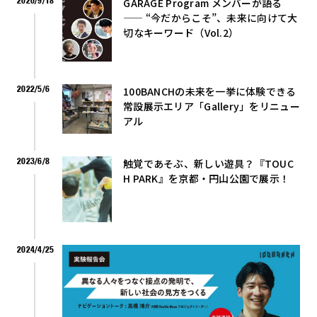
GARAGE Program メンバーが語る
—— “今だからこそ”、未来に向けて大
切なキーワード（Vol.2）
2022/5/6
100BANCHの未来を一挙に体験できる
常設展示エリア「Gallery」をリニュー
アル
2023/6/8
触覚であそぶ、新しい遊具？『TOUC
H PARK』を京都・円山公園で展示！
2024/4/25