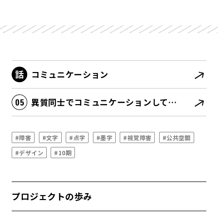
コミュニケーション
異質同士でコミュニケーションしている
#障害
#文字
#点字
#墨字
#視覚障害
#公共空間
#デザイン
#10期
プロジェクトの歩み