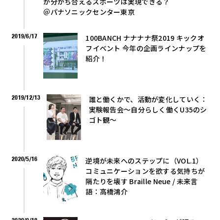
が分かち合えるスポーツは実現できる？
＠パナソニックセンター東京
2019/6/17
100BANCH ナナナナ祭2019 キックオ
フイベント 今年の企画ラインナップを
紹介！
2019/12/13
誰と働くかで、活動が変化していく：
実験報告会〜自分らしく働くU35のシ
ゴト観〜
2020/5/16
逆境が未来へのステップに（VOL.1）
コミュニケーションを欲する気持ちが
隔たりを壊す Braille Neue / 未来言
語：高橋鴻介
2020/9/18