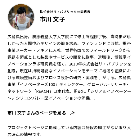
株式会社リ・パブリック共同代表
市川 文子
広島県出身。慶應義塾大学大学院にて修士課程修了後、当時まだ珍
しかった人間中心デザインの職を求め、フィンランドに渡航、携帯
事業メーカー・ノキアに入社。世界各国でのフィールドワークから
課題を起点とした製品やサービスの開発に従事。退職後、博報堂イ
ノベーションラボ研究員を経て、2013年株式会社リ・パブリックを
創設。現在は持続可能なイノベーションをテーマに地域や組織にお
ける環境整備およびプロセス設計の研究・実践を手がける。広島県
事業「イノベーターズ100」ディレクター、グローバル･リサーチ･
ネットワーク「REACH」日本代表。監訳に「シリアルイノベーター
～非シリコンバレー型イノベーションの流儀」。
市川 文子さんのページを見る
プロジェクトページに掲載している内容は特段の脚注がない限り入
居時点の情報です。