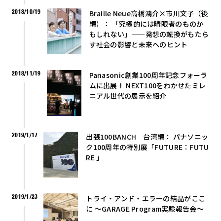
2018/10/19
Braille Neue高橋鴻介×市川文子（後
編）： 「究極的には晴眼者のものか
もしれない」——発想の転換がもたら
す社会の影響と未来へのヒント
2018/11/19
Panasonic創業100周年記念フォーラ
ムに出展！ NEXT100をわかせたミレ
ニアル世代の展示を紹介
2019/1/17
出張100BANCH 台湾編： パナソニッ
ク100周年の特別展「FUTURE：FUTU
RE 」
2019/1/23
トライ・アンド・エラーの結晶がここ
に 〜GARAGE Program実験報告会〜