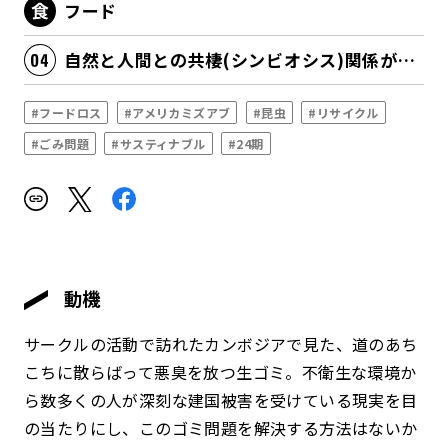
フード
自然と人間との共棲(シンビオシス)関係が深化する
#フードロス
#アメリカミズアブ
#昆虫
#リサイクル
#ごみ問題
#サスティナブル
#24期
動機
サークルの活動で訪れたカンボジアで見た、道のあち
こちに散らばって悪臭を放つ生ゴミ。不衛生な環境か
ら数多くの人が深刻な建国被害を受けている現実を目
の当たりにし、このゴミ問題を解決する方法はないか