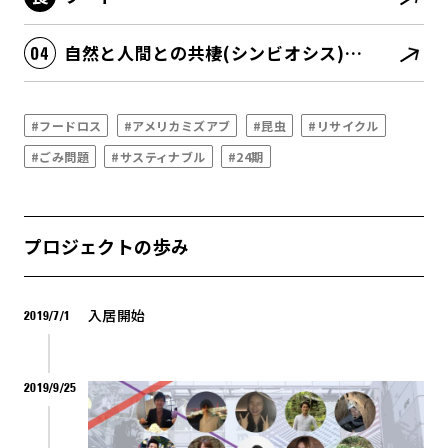
自然と人間との共棲(シンビオシス)関係が深化する
#フードロス
#アメリカミズアブ
#昆虫
#リサイクル
#ごみ問題
#サスティナブル
#24期
プロジェクトの歩み
入居開始
2019/7/1
2019/9/25