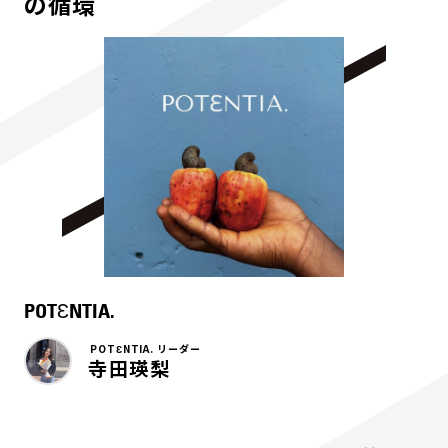
の循環
POTƐNTIA.
POTƐNTIA. リーダー
寺田瑛梨