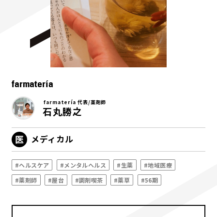
farmatería
farmatería 代表/薬剤師
石丸勝之
メディカル
#ヘルスケア
#メンタルヘルス
#生薬
#地域医療
#薬剤師
#屋台
#調剤喫茶
#薬草
#56期