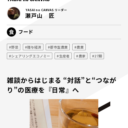
YASAI no CANVAS リーダー
瀬戸山 匠
フード
#野菜
#贈与経済
#都市型農業
#農業
#シェアリングエコノミー
#生産者
#農家
#27期
雑談からはじまる “対話”と“つなが
り”の医療を『日常』へ