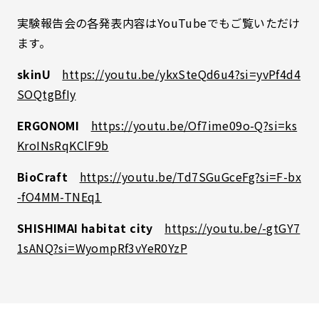
実験報告会の各発表内容はYouTubeでもご覧いただけ
ます。​​
skinU
https://youtu.be/ykxSteQd6u4?si=yvPf4d4
SOQtgBfIy
ERGONOMI
https://youtu.be/Of7ime09o-Q?si=ks
KroINsRqKClF9b
BioCraft
https://youtu.be/Td7SGuGceFg?si=F-bx
-fO4MM-TNEq1
SHISHIMAI habitat city
https://youtu.be/-gtGY7
1sANQ?si=WyompRf3vYeR0YzP