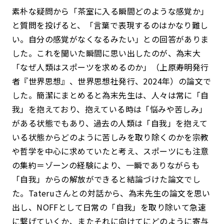
素朴な疑問から「茶室に入る瞬間どのような感覚か」
と質問を投げると、「言葉で表現するのはかなり難し
い。自分の感覚がなくなるみたい」との回答がありま
した。
これを聞いた瞬間に思い出したのが、為末大
「なぜ人類はスポーツを求めるのか」（上原寿明発行
者『世界思想』、世界思想社発行、2024年）の論文で
した。
簡潔にまとめると為末先生は、人々は常に「自
我」を抱えており、抱えている時は「悩みや苦しみ」
がある状態でもあり、過去の人類は「自我」を抱えて
いる状態からどのように苦しみを取り除くのかを宗教
や哲学を中心に求めていたと考え、スポーツにも注意
の集約＝ゾーンの経験により、一瞬でありながらも
「自我」からの解放ができると結論づけた論文でし
た。
Tateruさんとの対話から、為末先生の論文を思い
出し、NOFFとして日常の「自我」を取り除いて急速
に繋げていくか、またそれに向けてにどのように寄与