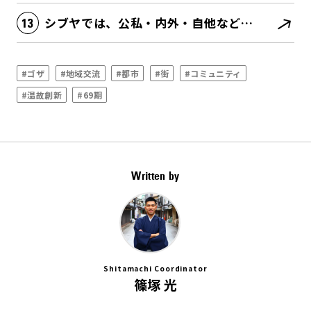
シブヤでは、公私・内外・自他などあらゆる境界が消滅する
#ゴザ
#地域交流
#都市
#街
#コミュニティ
#温故創新
#69期
Written by
Shitamachi Coordinator
篠塚 光