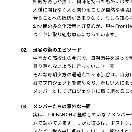
知的好奇心が強く、興味を持ったものにはす
人種に関係なく人と関わることが自然な環境
合うことへの抵抗があまりなく、むしろ知ら
幼少期の多文化環境と好奇心が、現在Fronti
づくりに取り組む原点になっています。
渋谷の街のエピソード
中学から高校生の今まで、毎朝渋谷を通って
乗り遅れないように走っています。笑
そんな毎朝夕方の通過点である渋谷は、自分
谷でプロジェクトを進めたり、新しい人に会っ
メンバーとしてプロジェクトに取り組めるこ
メンバーたちの意外な一面
実は、100BANCHに登録していないメンバーや
ムで動いています！しかも彼らは、ボストン
スなど、世界中に点在しています。普段はオ