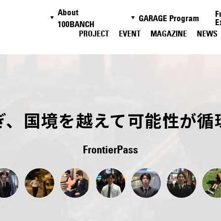
About
F
GARAGE Program
E
100BANCH
PROJECT
EVENT
MAGAZINE
NEWS
ぎ、国境を越えて可能性が循
FrontierPass