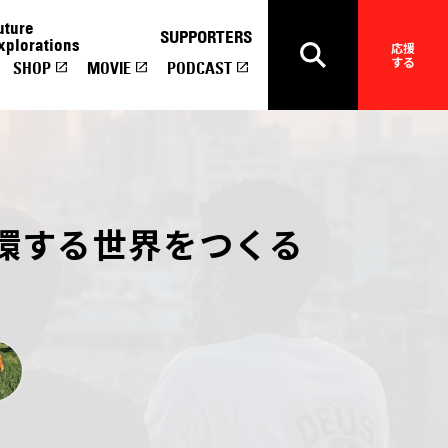
uture
SUPPORTERS
xplorations
応援
する
SHOP
MOVIE
PODCAST
環する世界をつくる