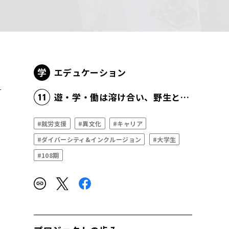
エデュケーション
遊・学・働は溶け合い、野生と創造性がむき出しになる
#就労支援
#異文化
#キャリア
#ダイバーシティ&インクルージョン
#大学生
#108期