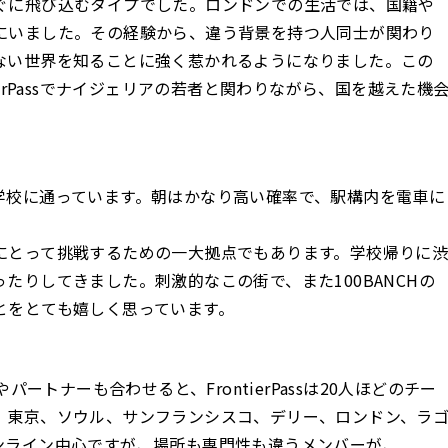
ぐに飛び込むタイプでした。ロンドンでの生活では、国籍や
にいました。その経験から、違う背景を持つ人同士が関わり
ない世界を知ることに強く惹かれるようになりました。この
erPassでナイジェリアの若者と関わりながら、国を越えた機
学校に通っています。朝はかなり高い確率で、駅構内を電車に
にとって挑戦するための一大拠点でもあります。学校帰りに
たりしてきました。刺激的なこの街で、また100BANCHの
とをとても嬉しく思っています。
パートナーも合わせると、FrontierPassは20人ほどのチー
、東京、ソウル、サンフランシスコ、デリー、ロンドン、ラ
ンライン中心ですが、場所も専門性も違うメンバーが、