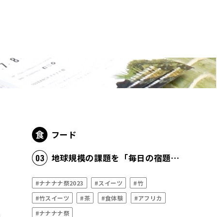
フード
地球規模の課題を「毎日の宿題」としてローカルに解決を図る
#ナナナナ祭2023
#スイーツ
#竹
#竹スイーツ
#茶
#食体験
#アフリカ
#ナナナナ祭