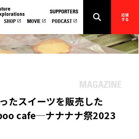
uture
SUPPORTERS
xplorations
応援
する
SHOP
MOVIE
PODCAST
ったスイーツを販売した
mboo cafe─ナナナナ祭2023