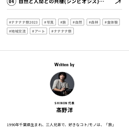
自然と人間との共棲(シンビオシス)関係が深化する
#ナナナナ祭2023
#写真
#旅
#自然
#森林
#食体験
#地域交流
#アート
#ナナナナ祭
Written by
SHINON 代表
髙野洋
1990年千葉県生まれ、三人兄弟で、好きなコト/モノは、「旅」