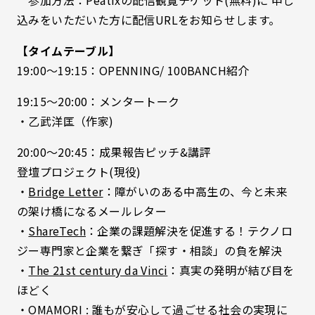
参加方法：Peatixの配信観覧チケット(無料)に 申し
込みをいただいた方に配信URLをお知らせします。
【タイムテーブル】
19:00〜19:15：OPENNING/ 100BANCH紹介
19:15〜20:00：メンタートーク
・乙武洋匡（作家)
20:00〜20:45：成果報告ピッチ&講評
登壇プロジェクト(現役)
・
Bridge Letter
：障がいのある中高生の、今と未来
の架け橋になるメールレター
・
ShareTech
：企業の課題解決を促進する！テクノロ
ジー専門家と企業を繋ぎ「探す・相談」の負を解決
・
The 21st century da Vinci
：真実の発明が結び目を
ほどく
・
OMAMORI
: 誰もが安心して過ごせる社会の実現に