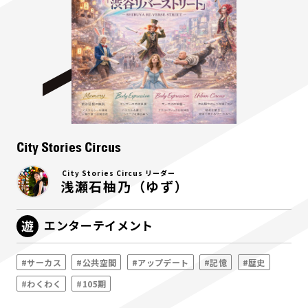
City Stories Circus
City Stories Circus リーダー
浅瀬石柚乃（ゆず）
エンターテイメント
#サーカス
#公共空間
#アップデート
#記憶
#歴史
#わくわく
#105期