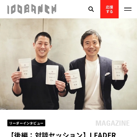
応援
する
リーダーインタビュー
【後編：対談セッション】LEADER