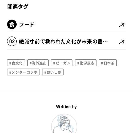
関連タグ
フード
絶滅寸前で救われた文化が未来の豊かさの源泉になる
#食文化
#海外進出
#ビーガン
#化学反応
#日本茶
#メンターコラボ
#おいしさ
Written by