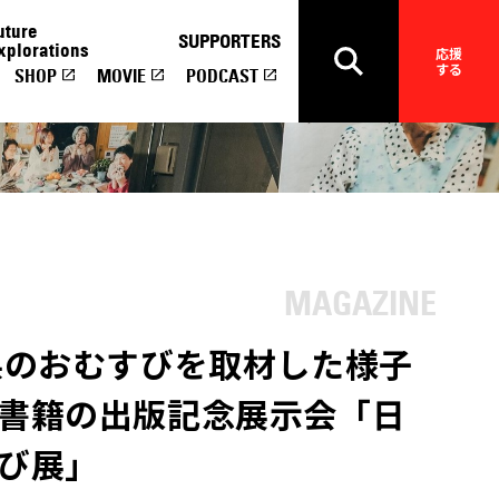
uture
SUPPORTERS
xplorations
応援
する
SHOP
MOVIE
PODCAST
県のおむすびを取材した様子
書籍の出版記念展示会「日
び展」