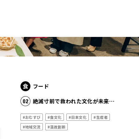
フード
絶滅寸前で救われた文化が未来の豊かさの源泉になる
#おむすび
#食文化
#日本文化
#生産者
#地域交流
#温故創新