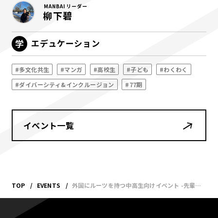
MANBAI リーダー
柳下碧
エデュケーション
#多文化共生
#マンガ
#高校生
#子ども
#わくわく
#ダイバーシティ&インクルージョン
#77期
イベント一覧
TOP
EVENTS
外国にルーツを持つ中高生向けイベント -先輩の体験談から考える! 進路選択-