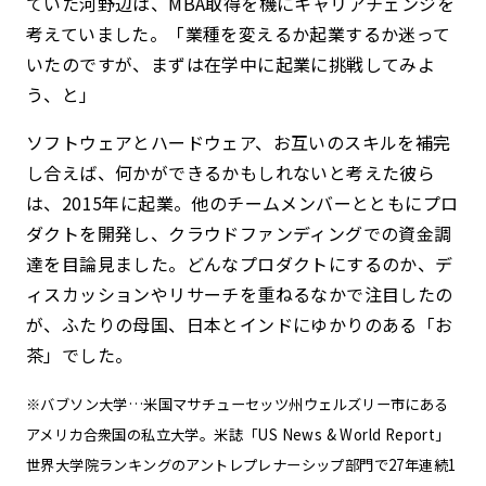
ていた河野辺は、MBA取得を機にキャリアチェンジを
考えていました。「業種を変えるか起業するか迷って
いたのですが、まずは在学中に起業に挑戦してみよ
う、と」
ソフトウェアとハードウェア、お互いのスキルを補完
し合えば、何かができるかもしれないと考えた彼ら
は、2015年に起業。他のチームメンバーとともにプロ
ダクトを開発し、クラウドファンディングでの資金調
達を目論見ました。どんなプロダクトにするのか、デ
ィス
カッションやリサーチを重ねるなかで注目したの
が、ふたりの母国、日本とインドにゆかりのある「お
茶」でした。
※バブソン大学…米国マサチューセッツ州ウェルズリー市にある
アメリカ合衆国の私立大学。米誌「US News & World Report」
世界大学院ランキングのアントレプレナーシップ部門で27年連続1