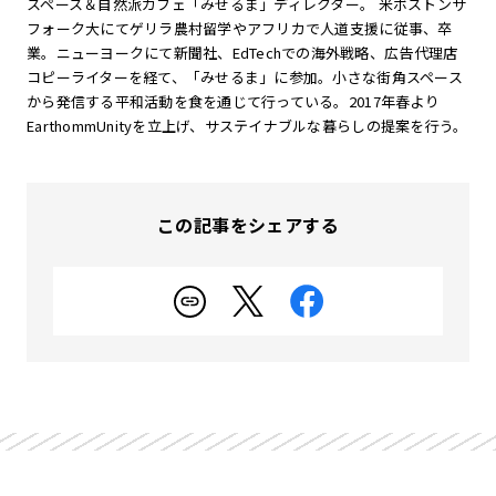
スペース＆自然派カフェ「みせるま」ディレクター。 米ボストンサ
フォーク大にてゲリラ農村留学やアフリカで人道支援に従事、卒
業。ニューヨークにて新聞社、EdTechでの海外戦略、広告代理店
コピーライターを経て、「みせるま」に参加。小さな街角スペース
から発信する平和活動を食を通じて行っている。2017年春より
EarthommUnityを立上げ、サステイナブルな暮らしの提案を行う。
この記事をシェアする