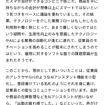
たスマホ会計ができるコンビニで感じた、商品を手に
持ちながらの会計が想像以上にスマートではないとい
う気づきをベースに議論を重ねていました。その結
果、テクノロジーを介した業務フローはもしかしたら
利用側や働く側にとって、あまり優しくないのではと
いう疑問や、生産性向上のみを意識したテクノロジー
やAIによる業務の自動化が進むに連れて、従業員のモ
チベーションを高めることが粗末にされてしまうので
はという、雇用に対するソフトな面での課題意識が生
まれたそうです。
このことから、現状として思いついたことは、従業員
のアレクサやSiriのようなAIアシスタント機能を小型
化し、普段着けている名札のようにそれを身に着け、
従業員との密なコミュニケーションを行います。会計
や商品の在庫管理などをAIアシスタントが担いなが
ら、「出勤お疲れ様でした。」などといった、声がけ