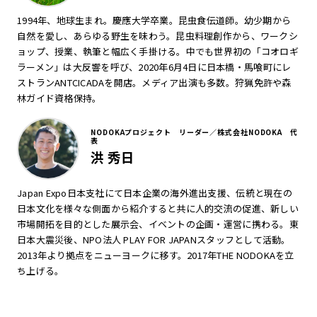
1994年、地球生まれ。慶應大学卒業。昆虫食伝道師。幼少期から
自然を愛し、あらゆる野生を味わう。昆虫料理創作から、ワークシ
ョップ、授業、執筆と幅広く手掛ける。中でも世界初の「コオロギ
ラーメン」は大反響を呼び、2020年6月4日に日本橋・馬喰町にレ
ストランANTCICADAを開店。メディア出演も多数。狩猟免許や森
林ガイド資格保持。
NODOKAプロジェクト リーダー／株式会社NODOKA 代
表
洪 秀日
Japan Expo日本支社にて日本企業の海外進出支援、伝統と現在の
日本文化を様々な側面から紹介すると共に人的交流の促進、新しい
市場開拓を目的とした展示会、イベントの企画・運営に携わる。東
日本大震災後、NPO法人 PLAY FOR JAPANスタッフとして活動。
2013年より拠点をニューヨークに移す。2017年THE NODOKAを立
ち上げる。