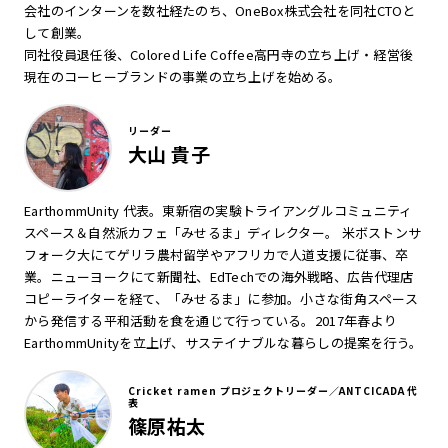
会社のインターンを数社経たのち、OneBox株式会社を同社CTOと
して創業。
同社役員退任後、Colored Life Coffee高円寺の立ち上げ・経営後
現在のコーヒーブランドの事業の立ち上げを始める。
リーダー
大山 貴子
EarthommUnity 代表。東新宿の実験トライアングルコミュニティ
スペース＆自然派カフェ「みせるま」ディレクター。 米ボストンサ
フォーク大にてゲリラ農村留学やアフリカで人道支援に従事、卒
業。ニューヨークにて新聞社、EdTechでの海外戦略、広告代理店
コピーライターを経て、「みせるま」に参加。小さな街角スペース
から発信する平和活動を食を通じて行っている。2017年春より
EarthommUnityを立上げ、サステイナブルな暮らしの提案を行う。
Cricket ramen プロジェクトリーダー／ANTCICADA 代
表
篠原祐太