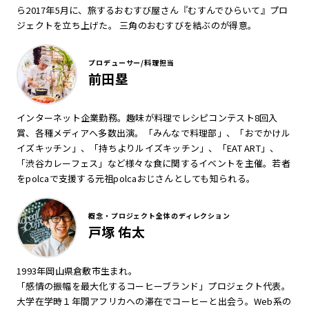
ら2017年5月に、旅するおむすび屋さん『むすんでひらいて』プロ
ジェクトを立ち上げた。 三角のおむすびを結ぶのが得意。
プロデューサー/料理担当
前田塁
インターネット企業勤務。趣味が料理でレシピコンテスト8回入
賞、各種メディアへ多数出演。「みんなで料理部」、「おでかけル
イズキッチン」、「持ちよりルイズキッチン」、「EAT ART」、
「渋谷カレーフェス」など様々な食に関するイベントを主催。若者
をpolcaで支援する元祖polcaおじさんとしても知られる。
概念・プロジェクト全体のディレクション
戸塚 佑太
1993年岡山県倉敷市生まれ。
「感情の振幅を最大化するコーヒーブランド」プロジェクト代表。
大学在学時１年間アフリカへの滞在でコーヒーと出会う。Web系の