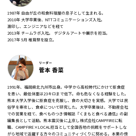
1987年 自由が丘の和食料理屋の息子として生まれる。
2010年 大学卒業後、NTTコミュニケーションズ入社。
渡印し、エンジニアなどを経て
2013年 チームラボ入社。 デジタルアートや展示を担当。
2017年 5月 椎茸祭を設立。
リーダー
菅本 香菜
1991年、福岡県北九州市出身。中学から高校時代にかけて拒食症
を患い、最低体重は23キロまで低下。命も危なくなる経験をした。
熊本大学入学後に拒食症を克服し、食の大切さを実感。大学では民
俗学を専攻し、食卓について研究した。大学卒業後は、不動産会社
での営業を経て、食べものつき情報誌『くまもと食べる通信』の副
編集長として活動。熊本震災後に上京し株式会社CAMPFIREに転
職、CAMPFIRE×LOCAL担当として全国各地の挑戦をサポートしな
がら地域で活躍する方々のコミュニティづくりに努める。本業の傍